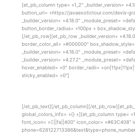
[et_pb_column type= »1_2″ _builder_version= »4.1
button_url= »https://javaexotictour.com/devis-gr
_builder_version= »4.18.0″ _module_preset= »de
button_border_radius= »100px » box_shadow_styl
[/et_pb_row][et_pb_row _builder_version= »4.18.
border_color_all= »#000000″ box_shadow_style=
_builder_version= »4.18.0″ _module_preset= »defau
_builder_version= »4.27.2″ _module_preset= »defa
hover_enabled= »0″ border_radii= »on|11px|11px
sticky_enabled= »0″]
[/et_pb_text][/et_pb_column][/et_pb_row][et_pb_
global_colors_info= »{} »][et_pb_column type= »1
font_icon= »||fa||400″ icon_color= »#63C408″ i
phone=628122713386&text&type=phone_number&app