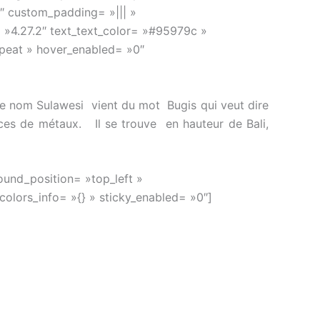
6″ custom_padding= »||| »
= »4.27.2″ text_text_color= »#95979c »
epeat » hover_enabled= »0″
e nom Sulawesi vient du mot Bugis qui veut dire
es de métaux. Il se trouve en hauteur de Bali,
ound_position= »top_left »
olors_info= »{} » sticky_enabled= »0″]