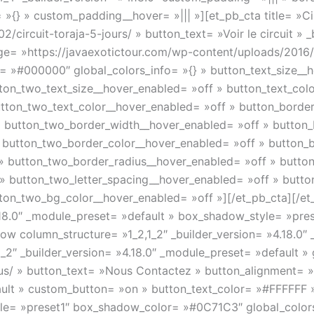
»{} » custom_padding__hover= »||| »][et_pb_cta title= »Cir
/circuit-toraja-5-jours/ » button_text= »Voir le circuit » _
 »https://javaexotictour.com/wp-content/uploads/2016/10
= »#000000″ global_colors_info= »{} » button_text_size__
ton_two_text_size__hover_enabled= »off » button_text_col
utton_two_text_color__hover_enabled= »off » button_borde
 button_two_border_width__hover_enabled= »off » button_
 button_two_border_color__hover_enabled= »off » button_b
» button_two_border_radius__hover_enabled= »off » button
» button_two_letter_spacing__hover_enabled= »off » butto
ton_two_bg_color__hover_enabled= »off »][/et_pb_cta][/et
»4.18.0″ _module_preset= »default » box_shadow_style= »p
row column_structure= »1_2,1_2″ _builder_version= »4.18.0″
_2″ _builder_version= »4.18.0″ _module_preset= »default » 
-us/ » button_text= »Nous Contactez » button_alignment= »
fault » custom_button= »on » button_text_color= »#FFFFFF
e= »preset1″ box_shadow_color= »#0C71C3″ global_colors_