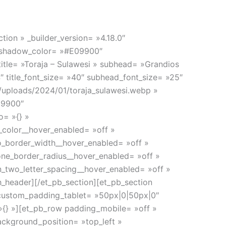
 VOYAGE
DÉCOUVERTE
DEVIS GRATUIT
ion » _builder_version= »4.18.0″
_shadow_color= »#E09900″
title= »Toraja – Sulawesi » subhead= »Grandios
″ title_font_size= »40″ subhead_font_size= »25″
/uploads/2024/01/toraja_sulawesi.webp »
09900″
o= »{} »
_color__hover_enabled= »off »
o_border_width__hover_enabled= »off »
one_border_radius__hover_enabled= »off »
n_two_letter_spacing__hover_enabled= »off »
_header][/et_pb_section][et_pb_section
″ custom_padding_tablet= »50px|0|50px|0″
»{} »][et_pb_row padding_mobile= »off »
ackground_position= »top_left »