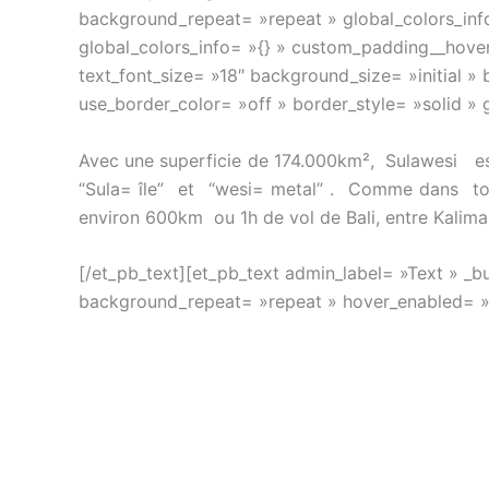
background_repeat= »repeat » global_colors_info
global_colors_info= »{} » custom_padding__hover=
text_font_size= »18″ background_size= »initial 
use_border_color= »off » border_style= »solid » 
Avec une superficie de 174.000km², Sulawesi est
“Sula= île” et “wesi= metal” . Comme dans tou
environ 600km ou 1h de vol de Bali, entre Kalim
[/et_pb_text][et_pb_text admin_label= »Text » _b
background_repeat= »repeat » hover_enabled= »0″