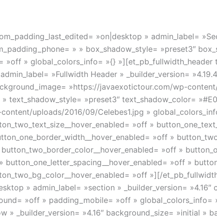
S NOUS
DESTINATIONS
CIRCUITS
GUIDE DE
stom_padding_last_edited= »on|desktop » admin_label= »Sect
om_padding_phone= » » box_shadow_style= »preset3″ box
»off » global_colors_info= »{} »][et_pb_fullwidth_header 
admin_label= »Fullwidth Header » _builder_version= »4.19.4
ackground_image= »https://javaexotictour.com/wp-content
 » text_shadow_style= »preset3″ text_shadow_color= »#E
content/uploads/2016/09/Celebes1.jpg » global_colors_inf
ton_two_text_size__hover_enabled= »off » button_one_text
utton_one_border_width__hover_enabled= »off » button_tw
 button_two_border_color__hover_enabled= »off » button_
» button_one_letter_spacing__hover_enabled= »off » butto
on_two_bg_color__hover_enabled= »off »][/et_pb_fullwidth
esktop » admin_label= »section » _builder_version= »4.16
nd= »off » padding_mobile= »off » global_colors_info= 
» _builder_version= »4.16″ background_size= »initial » b