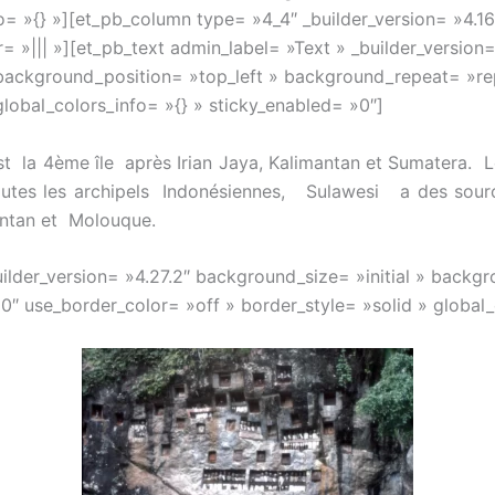
= »{} »][et_pb_column type= »4_4″ _builder_version= »4.1
 »||| »][et_pb_text admin_label= »Text » _builder_version
» background_position= »top_left » background_repeat= »r
global_colors_info= »{} » sticky_enabled= »0″]
 la 4ème île après Irian Jaya, Kalimantan et Sumatera. L
tes les archipels Indonésiennes, Sulawesi a des sourc
antan et Molouque.
uilder_version= »4.27.2″ background_size= »initial » backgr
 use_border_color= »off » border_style= »solid » global_c