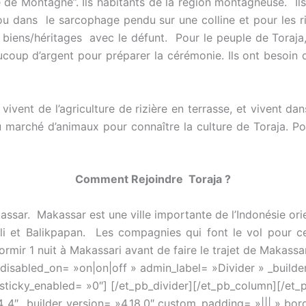
e de Montagne”. Ils habitants de la région montagneuse. 
ou dans le sarcophage pendu sur une colline et pour les ric
es biens/héritages avec le défunt. Pour le peuple de Toraja
aucoup d’argent pour préparer la cérémonie. Ils ont besoin
 vivent de l’agriculture de rizière en terrasse, et vivent d
 marché d’animaux pour connaître la culture de Toraja. Pou
Comment Rejoindre Toraja ?
assar. Makassar est une ville importante de l’Indonésie or
 et Balikpapan. Les compagnies qui font le vol pour cett
rmir 1 nuit à Makassari avant de faire le trajet de Makassar
 disabled_on= »on|on|off » admin_label= »Divider » _builde
sticky_enabled= »0″] [/et_pb_divider][/et_pb_column][/et_
_4″ _builder_version= »4.18.0″ custom_padding= »||| » bord