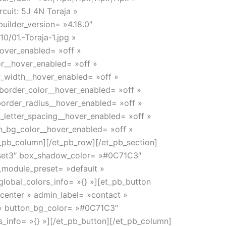
cuit: 5J 4N Toraja »
builder_version= »4.18.0″
/01.-Toraja-1.jpg »
hover_enabled= »off »
or__hover_enabled= »off »
r_width__hover_enabled= »off »
border_color__hover_enabled= »off »
order_radius__hover_enabled= »off »
_letter_spacing__hover_enabled= »off »
n_bg_color__hover_enabled= »off »
_pb_column][/et_pb_row][/et_pb_section]
reset3″ box_shadow_color= »#0C71C3″
 _module_preset= »default »
global_colors_info= »{} »][et_pb_button
center » admin_label= »contact »
 » button_bg_color= »#0C71C3″
info= »{} »][/et_pb_button][/et_pb_column]