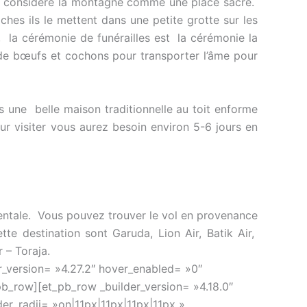
Ils considère la montagne comme une place sacré.
hes ils le mettent dans une petite grotte sur les
, la cérémonie de funérailles est la cérémonie la
 de bœufs et cochons pour transporter l’âme pour
ans une belle maison traditionnelle au toit enforme
r visiter vous aurez besoin environ 5-6 jours en
ientale. Vous pouvez trouver le vol en provenance
e destination sont Garuda, Lion Air, Batik Air,
 – Toraja.
r_version= »4.27.2″ hover_enabled= »0″
pb_row][et_pb_row _builder_version= »4.18.0″
er_radii= »on|11px|11px|11px|11px »