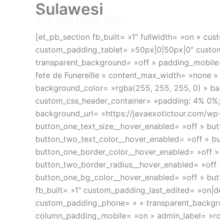
Sulawesi
Aller
au
QUI SOMME
contenu
[et_pb_section fb_built= »1″ fullwidth= »on » cu
custom_padding_tablet= »50px|0|50px|0″ cust
transparent_background= »off » padding_mobile= 
fete de Funereille » content_max_width= »none » 
background_color= »rgba(255, 255, 255, 0) » b
custom_css_header_container= »padding: 4% 0%;
background_url= »https://javaexotictour.com/wp-
button_one_text_size__hover_enabled= »off » but
button_two_text_color__hover_enabled= »off » b
button_one_border_color__hover_enabled= »off »
button_two_border_radius__hover_enabled= »off 
button_one_bg_color__hover_enabled= »off » butt
fb_built= »1″ custom_padding_last_edited= »on|d
custom_padding_phone= » » transparent_backgrou
column_padding_mobile= »on » admin_label= »row 