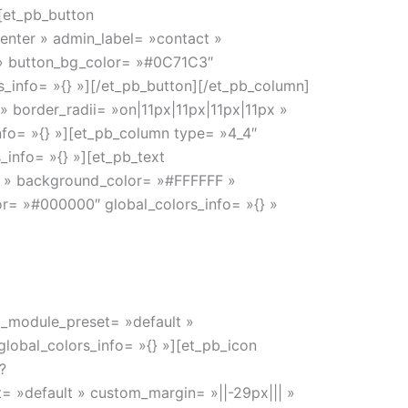
][et_pb_button
center » admin_label= »contact »
 » button_bg_color= »#0C71C3″
info= »{} »][/et_pb_button][/et_pb_column]
» border_radii= »on|11px|11px|11px|11px »
fo= »{} »][et_pb_column type= »4_4″
_info= »{} »][et_pb_text
5px » background_color= »#FFFFFF »
r= »#000000″ global_colors_info= »{} »
″ _module_preset= »default »
global_colors_info= »{} »][et_pb_icon
?
»default » custom_margin= »||-29px||| »