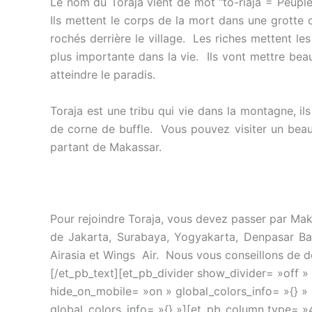
Le nom du Toraja vient de mot “to-riaja = Peupl
Ils mettent le corps de la mort dans une grotte 
rochés derrière le village. Les riches mettent l
plus importante dans la vie. Ils vont mettre be
atteindre le paradis.
Toraja est une tribu qui vie dans la montagne, ils
de corne de buffle. Vous pouvez visiter un beau
partant de Makassar.
Pour rejoindre Toraja, vous devez passer par Mak
de Jakarta, Surabaya, Yogyakarta, Denpasar Bali
Airasia et Wings Air. Nous vous conseillons de do
[/et_pb_text][et_pb_divider show_divider= »off »
hide_on_mobile= »on » global_colors_info= »{} » 
global_colors_info= »{} »][et_pb_column type= »4