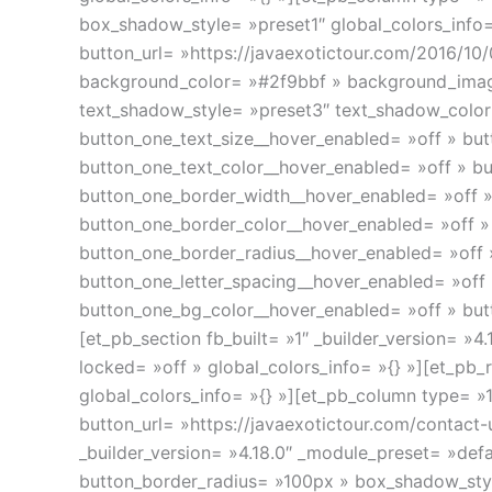
box_shadow_style= »preset1″ global_colors_info= 
button_url= »https://javaexotictour.com/2016/10/02
background_color= »#2f9bbf » background_image=
text_shadow_style= »preset3″ text_shadow_color
button_one_text_size__hover_enabled= »off » but
button_one_text_color__hover_enabled= »off » b
button_one_border_width__hover_enabled= »off »
button_one_border_color__hover_enabled= »off »
button_one_border_radius__hover_enabled= »off 
button_one_letter_spacing__hover_enabled= »off 
button_one_bg_color__hover_enabled= »off » but
[et_pb_section fb_built= »1″ _builder_version= 
locked= »off » global_colors_info= »{} »][et_pb_
global_colors_info= »{} »][et_pb_column type= »1
button_url= »https://javaexotictour.com/contact
_builder_version= »4.18.0″ _module_preset= »de
button_border_radius= »100px » box_shadow_styl