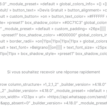
8.0″ _module_preset= »default » global_colors_info= »{} »
atuit/ » button_text= »Devis Gratuit » button_alignment= »
fault » custom_button= »on » button_text_color= »#FFFFFF
e= »preset1″ box_shadow_color= »#0C71C3″ global_colors_
0″ _module_preset= »default » custom_padding= »26px||||| 
 »preset1″ box_shadow_color= »#000000″ global_colors_in
lt » border_radii= »on|11px|11px|11px|11px » global_colors
ult » text_font= »Belgrano|||on||||| » text_font_size= »2
|11px|11px » box_shadow_style= »preset1″ box_shadow_colo
Si vous souhaitez recevoir une réponse rapidement
row column_structure= »1_2,1_2″ _builder_version= »4.18.0
_2″ _builder_version= »4.18.0″ _module_preset= »default » 
con_width= »123px » url= »https://api.whatsapp.com/send/
_absent=0″ _builder_version= »4.18.0″ _module_preset= 