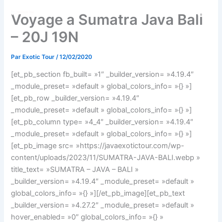
Aller
Voyage a Sumatra Java Bali
au
contenu
– 20J 19N
Par
Exotic Tour
/
12/02/2020
[et_pb_section fb_built= »1″ _builder_version= »4.19.4″
_module_preset= »default » global_colors_info= »{} »]
[et_pb_row _builder_version= »4.19.4″
_module_preset= »default » global_colors_info= »{} »]
[et_pb_column type= »4_4″ _builder_version= »4.19.4″
_module_preset= »default » global_colors_info= »{} »]
[et_pb_image src= »https://javaexotictour.com/wp-
content/uploads/2023/11/SUMATRA-JAVA-BALI.webp »
title_text= »SUMATRA – JAVA – BALI »
_builder_version= »4.19.4″ _module_preset= »default »
global_colors_info= »{} »][/et_pb_image][et_pb_text
_builder_version= »4.27.2″ _module_preset= »default »
hover_enabled= »0″ global_colors_info= »{} »