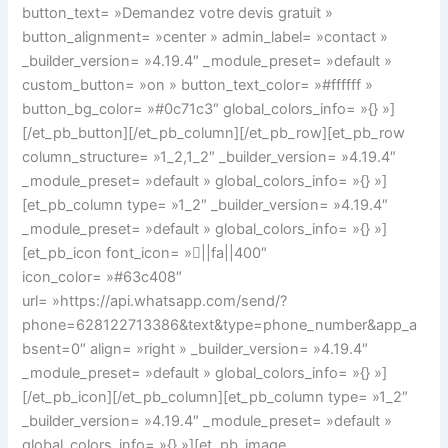
button_text= »Demandez votre devis gratuit »
button_alignment= »center » admin_label= »contact »
_builder_version= »4.19.4″ _module_preset= »default »
custom_button= »on » button_text_color= »#ffffff »
button_bg_color= »#0c71c3″ global_colors_info= »{} »]
[/et_pb_button][/et_pb_column][/et_pb_row][et_pb_row
column_structure= »1_2,1_2″ _builder_version= »4.19.4″
_module_preset= »default » global_colors_info= »{} »]
[et_pb_column type= »1_2″ _builder_version= »4.19.4″
_module_preset= »default » global_colors_info= »{} »]
[et_pb_icon font_icon= »||fa||400″
icon_color= »#63c408″
url= »https://api.whatsapp.com/send/?
phone=628122713386&text&type=phone_number&app_a
bsent=0″ align= »right » _builder_version= »4.19.4″
_module_preset= »default » global_colors_info= »{} »]
[/et_pb_icon][/et_pb_column][et_pb_column type= »1_2″
_builder_version= »4.19.4″ _module_preset= »default »
global_colors_info= »{} »][et_pb_image