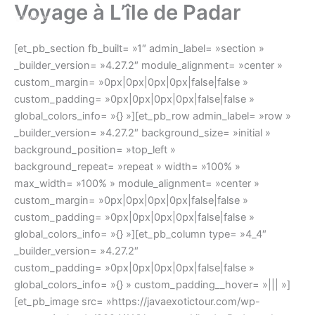
Voyage à L’île de Padar
Aller
au
contenu
[et_pb_section fb_built= »1″ admin_label= »section »
_builder_version= »4.27.2″ module_alignment= »center »
custom_margin= »0px|0px|0px|0px|false|false »
custom_padding= »0px|0px|0px|0px|false|false »
global_colors_info= »{} »][et_pb_row admin_label= »row »
_builder_version= »4.27.2″ background_size= »initial »
background_position= »top_left »
background_repeat= »repeat » width= »100% »
max_width= »100% » module_alignment= »center »
custom_margin= »0px|0px|0px|0px|false|false »
custom_padding= »0px|0px|0px|0px|false|false »
global_colors_info= »{} »][et_pb_column type= »4_4″
_builder_version= »4.27.2″
custom_padding= »0px|0px|0px|0px|false|false »
global_colors_info= »{} » custom_padding__hover= »||| »]
[et_pb_image src= »https://javaexotictour.com/wp-