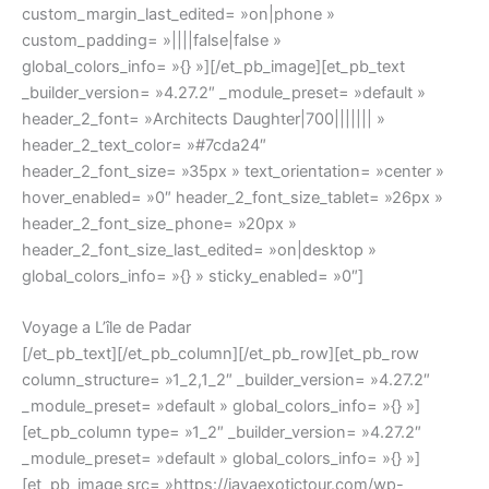
custom_margin_last_edited= »on|phone »
custom_padding= »||||false|false »
global_colors_info= »{} »][/et_pb_image][et_pb_text
_builder_version= »4.27.2″ _module_preset= »default »
header_2_font= »Architects Daughter|700||||||| »
header_2_text_color= »#7cda24″
header_2_font_size= »35px » text_orientation= »center »
hover_enabled= »0″ header_2_font_size_tablet= »26px »
header_2_font_size_phone= »20px »
header_2_font_size_last_edited= »on|desktop »
global_colors_info= »{} » sticky_enabled= »0″]
Voyage a
L’île de Padar
[/et_pb_text][/et_pb_column][/et_pb_row][et_pb_row
column_structure= »1_2,1_2″ _builder_version= »4.27.2″
_module_preset= »default » global_colors_info= »{} »]
[et_pb_column type= »1_2″ _builder_version= »4.27.2″
_module_preset= »default » global_colors_info= »{} »]
[et_pb_image src= »https://javaexotictour.com/wp-