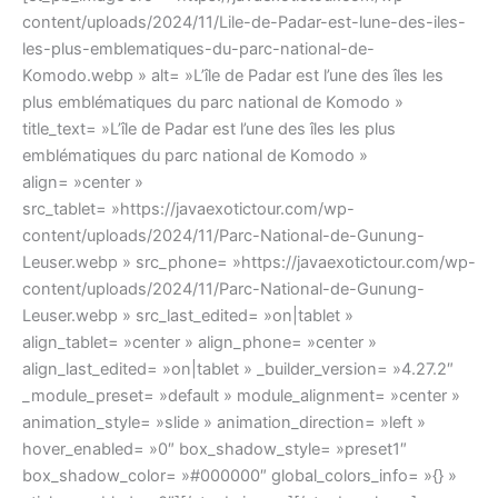
content/uploads/2024/11/Lile-de-Padar-est-lune-des-iles-
les-plus-emblematiques-du-parc-national-de-
Komodo.webp » alt= »L’île de Padar est l’une des îles les
plus emblématiques du parc national de Komodo »
title_text= »L’île de Padar est l’une des îles les plus
emblématiques du parc national de Komodo »
align= »center »
src_tablet= »https://javaexotictour.com/wp-
content/uploads/2024/11/Parc-National-de-Gunung-
Leuser.webp » src_phone= »https://javaexotictour.com/wp-
content/uploads/2024/11/Parc-National-de-Gunung-
Leuser.webp » src_last_edited= »on|tablet »
align_tablet= »center » align_phone= »center »
align_last_edited= »on|tablet » _builder_version= »4.27.2″
_module_preset= »default » module_alignment= »center »
animation_style= »slide » animation_direction= »left »
hover_enabled= »0″ box_shadow_style= »preset1″
box_shadow_color= »#000000″ global_colors_info= »{} »