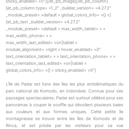
sticky_enabled= »0″][/et_pb_image][/et_pb_column]
[et_pb_column type= »1_2″ _builder_version= »4.27.2″
_module_preset= »default » global_colors_info= »{} »]
[et_pb_text _builder_version= »4.27.2″
_module_preset= »default » max_width_tablet= » »
max_width_phone= » »
max_width_last_edited= »on|tablet »
module_alignment= »right » hover_enabled= »0″
text_orientation_tablet= » » text_orientation_phone= » »
text_orientation_last_edited= »on|tablet »
global_colors_info= »{} » sticky_enabled= »0″]
L’île de Padar est l’une des îles les plus emblématiques du
parc national de Komodo, en Indonésie. Connue pour ses
paysages spectaculaires, Padar est surtout célèbre pour ses
panoramas à couper le souffle qui dévoilent plusieurs baies
aux couleurs et aux formes uniques. Cette petite île
montagneuse se trouve entre les îles de Komodo et de
Rinca, et est prisée par les visiteurs pour sa vue