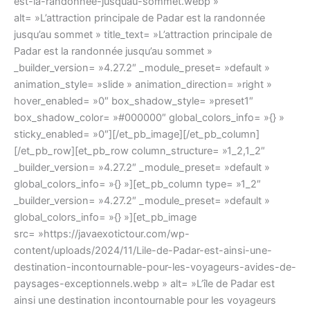
est-la-randonnee-jusquau-sommet.webp »
alt= »L’attraction principale de Padar est la randonnée
jusqu’au sommet » title_text= »L’attraction principale de
Padar est la randonnée jusqu’au sommet »
_builder_version= »4.27.2″ _module_preset= »default »
animation_style= »slide » animation_direction= »right »
hover_enabled= »0″ box_shadow_style= »preset1″
box_shadow_color= »#000000″ global_colors_info= »{} »
sticky_enabled= »0″][/et_pb_image][/et_pb_column]
[/et_pb_row][et_pb_row column_structure= »1_2,1_2″
_builder_version= »4.27.2″ _module_preset= »default »
global_colors_info= »{} »][et_pb_column type= »1_2″
_builder_version= »4.27.2″ _module_preset= »default »
global_colors_info= »{} »][et_pb_image
src= »https://javaexotictour.com/wp-
content/uploads/2024/11/Lile-de-Padar-est-ainsi-une-
destination-incontournable-pour-les-voyageurs-avides-de-
paysages-exceptionnels.webp » alt= »L’île de Padar est
ainsi une destination incontournable pour les voyageurs