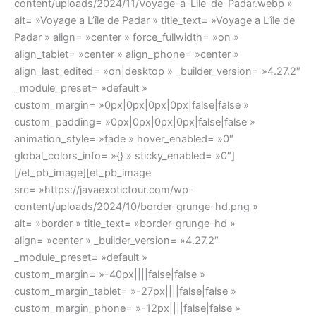
content/uploads/2024/11/Voyage-a-Lile-de-Padar.webp »
alt= »Voyage a L’île de Padar » title_text= »Voyage a L’île de
Padar » align= »center » force_fullwidth= »on »
align_tablet= »center » align_phone= »center »
align_last_edited= »on|desktop » _builder_version= »4.27.2″
_module_preset= »default »
custom_margin= »0px|0px|0px|0px|false|false »
custom_padding= »0px|0px|0px|0px|false|false »
animation_style= »fade » hover_enabled= »0″
global_colors_info= »{} » sticky_enabled= »0″]
[/et_pb_image][et_pb_image
src= »https://javaexotictour.com/wp-
content/uploads/2024/10/border-grunge-hd.png »
alt= »border » title_text= »border-grunge-hd »
align= »center » _builder_version= »4.27.2″
_module_preset= »default »
custom_margin= »-40px||||false|false »
custom_margin_tablet= »-27px||||false|false »
custom_margin_phone= »-12px||||false|false »