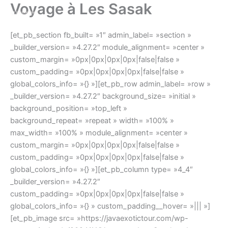
Voyage à Les Sasak
Aller
au
contenu
[et_pb_section fb_built= »1″ admin_label= »section »
_builder_version= »4.27.2″ module_alignment= »center »
custom_margin= »0px|0px|0px|0px|false|false »
custom_padding= »0px|0px|0px|0px|false|false »
global_colors_info= »{} »][et_pb_row admin_label= »row »
_builder_version= »4.27.2″ background_size= »initial »
background_position= »top_left »
background_repeat= »repeat » width= »100% »
max_width= »100% » module_alignment= »center »
custom_margin= »0px|0px|0px|0px|false|false »
custom_padding= »0px|0px|0px|0px|false|false »
global_colors_info= »{} »][et_pb_column type= »4_4″
_builder_version= »4.27.2″
custom_padding= »0px|0px|0px|0px|false|false »
global_colors_info= »{} » custom_padding__hover= »||| »]
[et_pb_image src= »https://javaexotictour.com/wp-