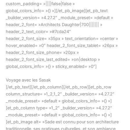
custom_padding= »||||false|false »
global_colors_info= »{} »][/et_pb_image][et_pb_text
_builder_version= »4.27.2″ _module_preset= »default »
header_2_font= »Architects Daughter|700||||||| »
header_2_text_color= »#7cda24″
header_2_font_size= »35px » text_orientation= »center »
hover_enabled= »0″ header_2_font_size_tablet= »26px »
header_2_font_size_phone= »20px »
header_2_font_size_last_edited= »on|desktop »
global_colors_info= »{} » sticky_enabled= »0″]
Voyage avec les Sasak
[/et_pb_text][/et_pb_column][/et_pb_row][et_pb_row
column_structure= »1_2,1_2″ _builder_version= »4.27.2″
_module_preset= »default » global_colors_info= »{} »]
[et_pb_column type= »1_2″ _builder_version= »4.27.2″
_module_preset= »default » global_colors_info= »{} »]
[et_pb_image alt= »Sade est connu pour son architecture
traditionnelle, ses pratiques culturelles, et son ambiance