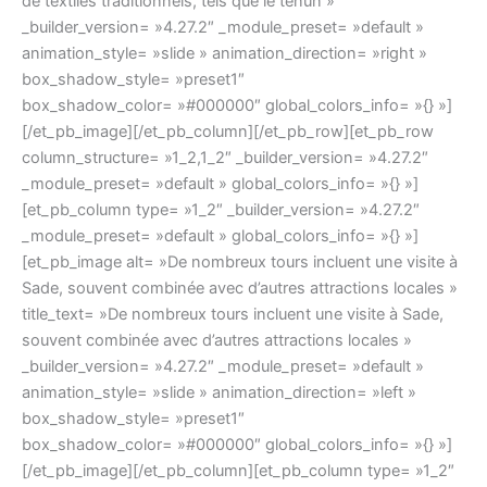
de textiles traditionnels, tels que le tenun »
_builder_version= »4.27.2″ _module_preset= »default »
animation_style= »slide » animation_direction= »right »
box_shadow_style= »preset1″
box_shadow_color= »#000000″ global_colors_info= »{} »]
[/et_pb_image][/et_pb_column][/et_pb_row][et_pb_row
column_structure= »1_2,1_2″ _builder_version= »4.27.2″
_module_preset= »default » global_colors_info= »{} »]
[et_pb_column type= »1_2″ _builder_version= »4.27.2″
_module_preset= »default » global_colors_info= »{} »]
[et_pb_image alt= »De nombreux tours incluent une visite à
Sade, souvent combinée avec d’autres attractions locales »
title_text= »De nombreux tours incluent une visite à Sade,
souvent combinée avec d’autres attractions locales »
_builder_version= »4.27.2″ _module_preset= »default »
animation_style= »slide » animation_direction= »left »
box_shadow_style= »preset1″
box_shadow_color= »#000000″ global_colors_info= »{} »]
[/et_pb_image][/et_pb_column][et_pb_column type= »1_2″