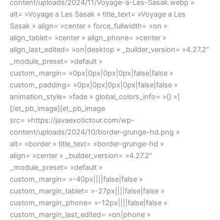
content/uploads/2024/11/Voyage-a-Les-Sasak.webp »
alt= »Voyage a Les Sasak » title_text= »Voyage a Les
Sasak » align= »center » force_fullwidth= »on »
align_tablet= »center » align_phone= »center »
align_last_edited= »on|desktop » _builder_version= »4.27.2″
_module_preset= »default »
custom_margin= »0px|0px|0px|0px|false|false »
custom_padding= »0px|0px|0px|0px|false|false »
animation_style= »fade » global_colors_info= »{} »]
[/et_pb_image][et_pb_image
src= »https://javaexotictour.com/wp-
content/uploads/2024/10/border-grunge-hd.png »
alt= »border » title_text= »border-grunge-hd »
align= »center » _builder_version= »4.27.2″
_module_preset= »default »
custom_margin= »-40px||||false|false »
custom_margin_tablet= »-27px||||false|false »
custom_margin_phone= »-12px||||false|false »
custom_margin_last_edited= »on|phone »