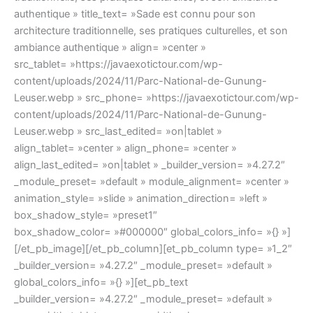
authentique » title_text= »Sade est connu pour son
architecture traditionnelle, ses pratiques culturelles, et son
ambiance authentique » align= »center »
src_tablet= »https://javaexotictour.com/wp-
content/uploads/2024/11/Parc-National-de-Gunung-
Leuser.webp » src_phone= »https://javaexotictour.com/wp-
content/uploads/2024/11/Parc-National-de-Gunung-
Leuser.webp » src_last_edited= »on|tablet »
align_tablet= »center » align_phone= »center »
align_last_edited= »on|tablet » _builder_version= »4.27.2″
_module_preset= »default » module_alignment= »center »
animation_style= »slide » animation_direction= »left »
box_shadow_style= »preset1″
box_shadow_color= »#000000″ global_colors_info= »{} »]
[/et_pb_image][/et_pb_column][et_pb_column type= »1_2″
_builder_version= »4.27.2″ _module_preset= »default »
global_colors_info= »{} »][et_pb_text
_builder_version= »4.27.2″ _module_preset= »default »