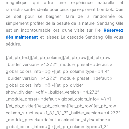
magnifique qui offre une expérience naturelle et
rafraîchissante, idéale pour ceux qui explorent Lombok. Que
ce soit pour se baigner, faire de la randonnée ou
simplement profiter de la beauté de la nature, Sendang Gile
est un incontournable lors d’une visite sur l’île.
Réservez
dès maintenant
et laissez La cascade Sendang Gile vous
séduire.
[/et_pb_text][/et_pb_column][/et_pb_row][et_pb_row
_builder_version= »4.27.2″ _module_preset= »default »
global_colors_info= »{} »][et_pb_column type= »4_4″
_builder_version= »4.27.2″ _module_preset= »default »
global_colors_info= »{} »][et_pb_divider
show_divider= »off » _builder_version= »4.27.2″
_module_preset= »default » global_colors_info= »{} »]
[/et_pb_divider][/et_pb_column][/et_pb_row][et_pb_row
column_structure= »1_3,1_3,1_3″ _builder_version= »4.27.2″
_module_preset= »default » animation_style= »fade »
global_colors_info= »{} »][et_pb_column type= »1_3″