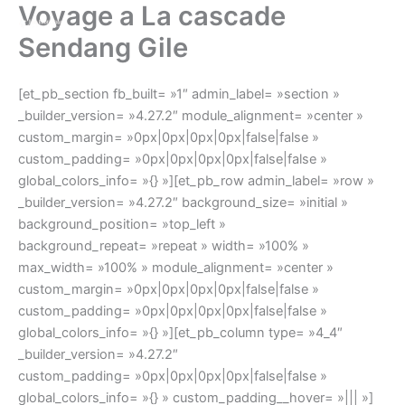
Voyage a La cascade
Aller
au
Sendang Gile
contenu
[et_pb_section fb_built= »1″ admin_label= »section »
_builder_version= »4.27.2″ module_alignment= »center »
custom_margin= »0px|0px|0px|0px|false|false »
custom_padding= »0px|0px|0px|0px|false|false »
global_colors_info= »{} »][et_pb_row admin_label= »row »
_builder_version= »4.27.2″ background_size= »initial »
background_position= »top_left »
background_repeat= »repeat » width= »100% »
max_width= »100% » module_alignment= »center »
custom_margin= »0px|0px|0px|0px|false|false »
custom_padding= »0px|0px|0px|0px|false|false »
global_colors_info= »{} »][et_pb_column type= »4_4″
_builder_version= »4.27.2″
custom_padding= »0px|0px|0px|0px|false|false »
global_colors_info= »{} » custom_padding__hover= »||| »]