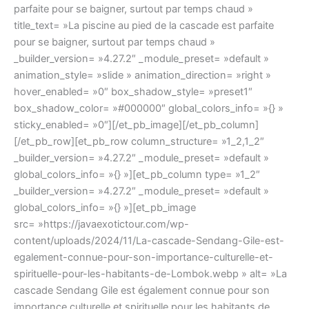
parfaite pour se baigner, surtout par temps chaud »
title_text= »La piscine au pied de la cascade est parfaite
pour se baigner, surtout par temps chaud »
_builder_version= »4.27.2″ _module_preset= »default »
animation_style= »slide » animation_direction= »right »
hover_enabled= »0″ box_shadow_style= »preset1″
box_shadow_color= »#000000″ global_colors_info= »{} »
sticky_enabled= »0″][/et_pb_image][/et_pb_column]
[/et_pb_row][et_pb_row column_structure= »1_2,1_2″
_builder_version= »4.27.2″ _module_preset= »default »
global_colors_info= »{} »][et_pb_column type= »1_2″
_builder_version= »4.27.2″ _module_preset= »default »
global_colors_info= »{} »][et_pb_image
src= »https://javaexotictour.com/wp-
content/uploads/2024/11/La-cascade-Sendang-Gile-est-
egalement-connue-pour-son-importance-culturelle-et-
spirituelle-pour-les-habitants-de-Lombok.webp » alt= »La
cascade Sendang Gile est également connue pour son
importance culturelle et spirituelle pour les habitants de