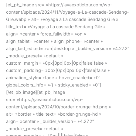
[et_pb_image src= »https://javaexotictour.com/wp-
content/uploads/2024/11/Voyage-a-La-cascade-Sendang-
Gile.webp » alt= »Voyage a La cascade Sendang Gile »
title_text= »Voyage a La cascade Sendang Gile »
align= »center » force_fullwidth= »on »
align_tablet= »center » align_phone= »center »
align_last_edited= »on|desktop » _builder_version= »4.27.2″
_module_preset= »default »
custom_margin= »0px|0px|0px|0px|false|false »
custom_padding= »0px|0px|0px|0px|false|false »
animation_style= »fade » hover_enabled= »0″
global_colors_info= »{} » sticky_enabled= »0″]
[/et_pb_image][et_pb_image
src= »https://javaexotictour.com/wp-
content/uploads/2024/10/border-grunge-hd.png »
alt= »border » title_text= »border-grunge-hd »
align= »center » _builder_version= »4.27.2″
_module_preset= »default »
custom_margin= »-40px||||false|false »