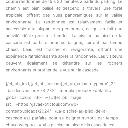
courte randonnée de 15 à 30 minutes à partir du parking. Le
chemin est bien balisé et descend à travers une forêt
tropicale, offrant des vues panoramiques sur la vallée
environnante. La randonnée est relativement facile et
accessible à la plupart des personnes, ce qui en fait une
activité idéale pour les familles. La piscine au pied de la
cascade est parfaite pour se baigner, surtout par temps
chaud. L’eau est fraîche et revigorante, offrant une
expérience rafraîchissante après la randonnée. Les visiteurs
peuvent également se détendre sur les rochers
environnants et profiter de la vue sur la cascade.
[/et_pb_text][/et_pb_column][et_pb_column type= »1_2″
_builder_version= »4.27.2″ _module_preset= »default »
global_colors_info= »{} »][et_pb_image
src= »https://javaexotictour.com/wp-
content/uploads/2024/11/La-piscine-au-pied-de-la-
cascade-est-parfaite-pour-se-baigner-surtout-par-temps-
chaud.webp » alt= »La piscine au pied de la cascade est