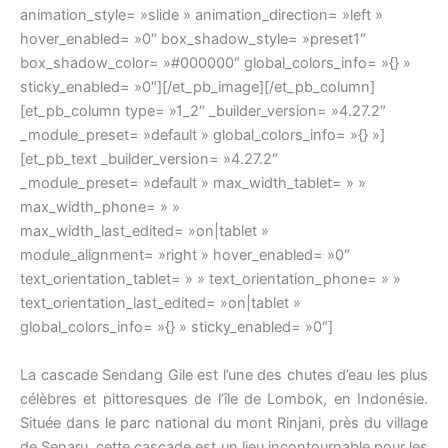
animation_style= »slide » animation_direction= »left »
hover_enabled= »0″ box_shadow_style= »preset1″
box_shadow_color= »#000000″ global_colors_info= »{} »
sticky_enabled= »0″][/et_pb_image][/et_pb_column]
[et_pb_column type= »1_2″ _builder_version= »4.27.2″
_module_preset= »default » global_colors_info= »{} »]
[et_pb_text _builder_version= »4.27.2″
_module_preset= »default » max_width_tablet= » »
max_width_phone= » »
max_width_last_edited= »on|tablet »
module_alignment= »right » hover_enabled= »0″
text_orientation_tablet= » » text_orientation_phone= » »
text_orientation_last_edited= »on|tablet »
global_colors_info= »{} » sticky_enabled= »0″]
La cascade Sendang Gile est l’une des chutes d’eau les plus
célèbres et pittoresques de l’île de Lombok, en Indonésie.
Située dans le parc national du mont Rinjani, près du village
de Senaru, cette cascade est un lieu incontournable pour les