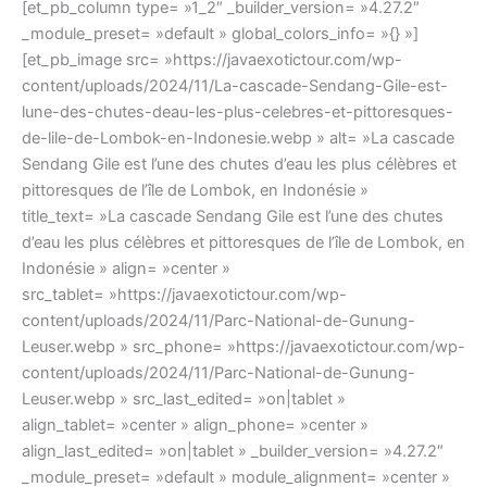
[et_pb_column type= »1_2″ _builder_version= »4.27.2″
_module_preset= »default » global_colors_info= »{} »]
[et_pb_image src= »https://javaexotictour.com/wp-
content/uploads/2024/11/La-cascade-Sendang-Gile-est-
lune-des-chutes-deau-les-plus-celebres-et-pittoresques-
de-lile-de-Lombok-en-Indonesie.webp » alt= »La cascade
Sendang Gile est l’une des chutes d’eau les plus célèbres et
pittoresques de l’île de Lombok, en Indonésie »
title_text= »La cascade Sendang Gile est l’une des chutes
d’eau les plus célèbres et pittoresques de l’île de Lombok, en
Indonésie » align= »center »
src_tablet= »https://javaexotictour.com/wp-
content/uploads/2024/11/Parc-National-de-Gunung-
Leuser.webp » src_phone= »https://javaexotictour.com/wp-
content/uploads/2024/11/Parc-National-de-Gunung-
Leuser.webp » src_last_edited= »on|tablet »
align_tablet= »center » align_phone= »center »
align_last_edited= »on|tablet » _builder_version= »4.27.2″
_module_preset= »default » module_alignment= »center »