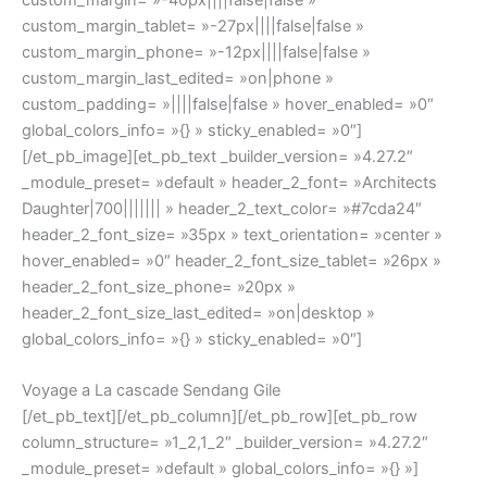
custom_margin_tablet= »-27px||||false|false »
custom_margin_phone= »-12px||||false|false »
custom_margin_last_edited= »on|phone »
custom_padding= »||||false|false » hover_enabled= »0″
global_colors_info= »{} » sticky_enabled= »0″]
[/et_pb_image][et_pb_text _builder_version= »4.27.2″
_module_preset= »default » header_2_font= »Architects
Daughter|700||||||| » header_2_text_color= »#7cda24″
header_2_font_size= »35px » text_orientation= »center »
hover_enabled= »0″ header_2_font_size_tablet= »26px »
header_2_font_size_phone= »20px »
header_2_font_size_last_edited= »on|desktop »
global_colors_info= »{} » sticky_enabled= »0″]
Voyage a La cascade Sendang Gile
[/et_pb_text][/et_pb_column][/et_pb_row][et_pb_row
column_structure= »1_2,1_2″ _builder_version= »4.27.2″
_module_preset= »default » global_colors_info= »{} »]