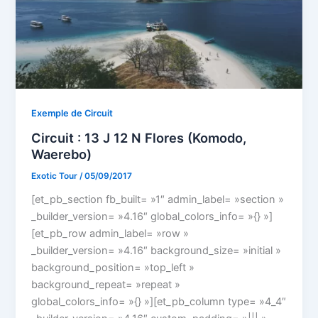
Exemple de Circuit
Circuit : 13 J 12 N Flores (Komodo,
Waerebo)
Exotic Tour
/
05/09/2017
[et_pb_section fb_built= »1″ admin_label= »section »
_builder_version= »4.16″ global_colors_info= »{} »]
[et_pb_row admin_label= »row »
_builder_version= »4.16″ background_size= »initial »
background_position= »top_left »
background_repeat= »repeat »
global_colors_info= »{} »][et_pb_column type= »4_4″