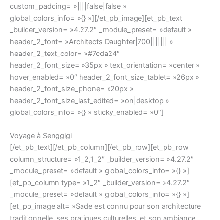
custom_padding= »||||false|false »
global_colors_info= »{} »][/et_pb_image][et_pb_text
_builder_version= »4.27.2″ _module_preset= »default »
header_2_font= »Architects Daughter|700||||||| »
header_2_text_color= »#7cda24″
header_2_font_size= »35px » text_orientation= »center »
hover_enabled= »0″ header_2_font_size_tablet= »26px »
header_2_font_size_phone= »20px »
header_2_font_size_last_edited= »on|desktop »
global_colors_info= »{} » sticky_enabled= »0″]
Voyage à Senggigi
[/et_pb_text][/et_pb_column][/et_pb_row][et_pb_row
column_structure= »1_2,1_2″ _builder_version= »4.27.2″
_module_preset= »default » global_colors_info= »{} »]
[et_pb_column type= »1_2″ _builder_version= »4.27.2″
_module_preset= »default » global_colors_info= »{} »]
[et_pb_image alt= »Sade est connu pour son architecture
traditionnelle, ses pratiques culturelles, et son ambiance