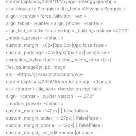
content/uploads/2024/11/Voyage-a-Senggigi.webp »
alt= »Voyage a Senggigi » title_text= »Voyage a Senggigi »
align= »center » force_fullwidth= »on »
align_tablet= »center » align_phone= »center »
align_last_edited= »on|desktop » _builder_version= »4.27.2″
_module_preset= »default »
custom_margin= »0px|0px|0px|0px|false|false »
custom_padding= »0px|0px|0px|0px|false|false »
animation_style= »fade » global_colors_info= »{} »]
[/et_pb_image][et_pb_image
src= »https://javaexotictour.com/wp-
content/uploads/2024/10/border-grunge-hd.png »
alt= »border » title_text= »border-grunge-hd »
align= »center » _builder_version= »4.27.2″
_module_preset= »default »
custom_margin= »-40px||||false|false »
custom_margin_tablet= »-27px||||false|false »
custom_margin_phone= »-12px||||false|false »
custom_margin_last_edited= »on|phone »