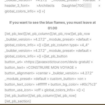
_builder_version= »4.27.2″ _module_preset= »default »
header_3_font= »Architects Daughter|700||||||| »
global_colors_info= »{} »]
If you want to see the blue flames, you must leave at
01.00
[/et_pb_text][/et_pb_column][/et_pb_row][et_pb_row
_builder_version= »4.27.2″ _module_preset= »default »
global_colors_info= »{} »][et_pb_column type= »4_4″
_builder_version= »4.27.2″ _module_preset= »default »
global_colors_info= »{} »][et_pb_button
button_url= »https://javaexotictour.com/devis-gratuit/ »
button_text= »CONSTRUIRE MON VOYAGE »
button_alignment= »center » _builder_version= »4.27.2″
_module_preset= »default » custom_button= »on »
button_text_color= »#ffffff » button_bg_color= »#0c71c3″
button_use_icon= »off » global_colors_info= »{} »]
[/et_pb_button][/et_pb_column][/et_pb_row]
[/et_pb_section]