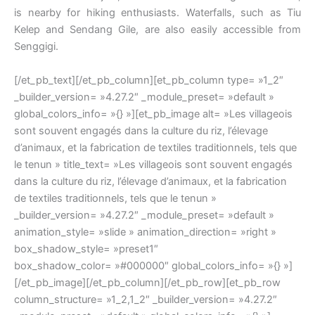
is nearby for hiking enthusiasts. Waterfalls, such as Tiu
Kelep and Sendang Gile, are also easily accessible from
Senggigi.
[/et_pb_text][/et_pb_column][et_pb_column type= »1_2″
_builder_version= »4.27.2″ _module_preset= »default »
global_colors_info= »{} »][et_pb_image alt= »Les villageois
sont souvent engagés dans la culture du riz, l’élevage
d’animaux, et la fabrication de textiles traditionnels, tels que
le tenun » title_text= »Les villageois sont souvent engagés
dans la culture du riz, l’élevage d’animaux, et la fabrication
de textiles traditionnels, tels que le tenun »
_builder_version= »4.27.2″ _module_preset= »default »
animation_style= »slide » animation_direction= »right »
box_shadow_style= »preset1″
box_shadow_color= »#000000″ global_colors_info= »{} »]
[/et_pb_image][/et_pb_column][/et_pb_row][et_pb_row
column_structure= »1_2,1_2″ _builder_version= »4.27.2″