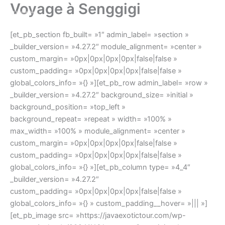
Voyage à Senggigi
Skip
to
content
[et_pb_section fb_built= »1″ admin_label= »section »
_builder_version= »4.27.2″ module_alignment= »center »
custom_margin= »0px|0px|0px|0px|false|false »
custom_padding= »0px|0px|0px|0px|false|false »
global_colors_info= »{} »][et_pb_row admin_label= »row »
_builder_version= »4.27.2″ background_size= »initial »
background_position= »top_left »
background_repeat= »repeat » width= »100% »
max_width= »100% » module_alignment= »center »
custom_margin= »0px|0px|0px|0px|false|false »
custom_padding= »0px|0px|0px|0px|false|false »
global_colors_info= »{} »][et_pb_column type= »4_4″
_builder_version= »4.27.2″
custom_padding= »0px|0px|0px|0px|false|false »
global_colors_info= »{} » custom_padding__hover= »||| »]
[et_pb_image src= »https://javaexotictour.com/wp-