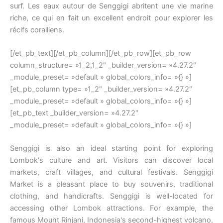
surf. Les eaux autour de Senggigi abritent une vie marine
riche, ce qui en fait un excellent endroit pour explorer les
récifs coralliens.
[/et_pb_text][/et_pb_column][/et_pb_row][et_pb_row
column_structure= »1_2,1_2″ _builder_version= »4.27.2″
_module_preset= »default » global_colors_info= »{} »]
[et_pb_column type= »1_2″ _builder_version= »4.27.2″
_module_preset= »default » global_colors_info= »{} »]
[et_pb_text _builder_version= »4.27.2″
_module_preset= »default » global_colors_info= »{} »]
Senggigi is also an ideal starting point for exploring
Lombok's culture and art. Visitors can discover local
markets, craft villages, and cultural festivals. Senggigi
Market is a pleasant place to buy souvenirs, traditional
clothing, and handicrafts. Senggigi is well-located for
accessing other Lombok attractions. For example, the
famous Mount Rinjani, Indonesia's second-highest volcano,