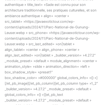
authentique » title_text= »Sade est connu pour son
architecture traditionnelle, ses pratiques culturelles, et son
ambiance authentique » align= »center »
src_tablet= »https://javaexotictour.com/wp-
content/uploads/2024/11/Parc-National-de-Gunung-
Leuser.webp » src_phone= »https://javaexotictour.com/wp-
content/uploads/2024/11/Parc-National-de-Gunung-
Leuser.webp » src_last_edited= »on|tablet »
align_tablet= »center » align_phone= »center »
align_last_edited= »on|tablet » _builder_version= »4.27.2″
_module_preset= »default » module_alignment= »center »
animation_style= »slide » animation_direction= »left »
box_shadow_style= »preset1″
box_shadow_color= »#000000″ global_colors_info= »{} »]
[/et_pb_image][/et_pb_column][et_pb_column type= »1_2″
_builder_version= »4.27.2″ _module_preset= »default »
global_colors_info= »{} »][et_pb_text
_builder_version= »4.27.2″ _module_preset= »default »