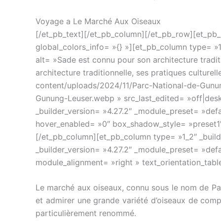
Voyage a Le Marché Aux Oiseaux
[/et_pb_text][/et_pb_column][/et_pb_row][et_pb_
global_colors_info= »{} »][et_pb_column type= »1
alt= »Sade est connu pour son architecture tradit
architecture traditionnelle, ses pratiques culture
content/uploads/2024/11/Parc-National-de-Gunun
Gunung-Leuser.webp » src_last_edited= »off|deskt
_builder_version= »4.27.2″ _module_preset= »defa
hover_enabled= »0″ box_shadow_style= »preset1″
[/et_pb_column][et_pb_column type= »1_2″ _builde
_builder_version= »4.27.2″ _module_preset= »def
module_alignment= »right » text_orientation_table
Le marché aux oiseaux, connu sous le nom de Pas
et admirer une grande variété d’oiseaux de comp
particulièrement renommé.