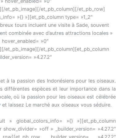
t » hover_enabled= »0″
][/et_pb_image][/et_pb_column][/et_pb_row]
s_info= »{} »][et_pb_column type= »1_2″
reux tours incluent une visite à Sade, souvent
ent combinée avec d’autres attractions locales »
 » hover_enabled= »0″
″][/et_pb_image][/et_pb_column][et_pb_column
ilder_version= »4.27.2″
é et à la passion des Indonésiens pour les oiseaux.
es différentes espèces et leur importance dans la
cale, où la passion pour les oiseaux est célébrée
w
et laissez
Le marché aux oiseaux
vous séduire.
ault » global_colors_info= »{} »][et_pb_column
r show_divider= »off » _builder_version= »4.27.2″
_row][et_pb_row _builder_version= »4.27.2″