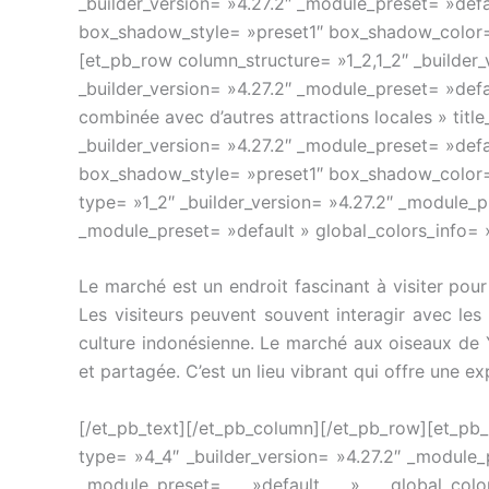
_builder_version= »4.27.2″ _module_preset= »defa
box_shadow_style= »preset1″ box_shadow_color= 
[et_pb_row column_structure= »1_2,1_2″ _builder_
_builder_version= »4.27.2″ _module_preset= »defa
combinée avec d’autres attractions locales » titl
_builder_version= »4.27.2″ _module_preset= »defa
box_shadow_style= »preset1″ box_shadow_color=
type= »1_2″ _builder_version= »4.27.2″ _module_pr
_module_preset= »default » global_colors_info= »
Le marché est un endroit fascinant à visiter pour 
Les visiteurs peuvent souvent interagir avec les
culture indonésienne. Le marché aux oiseaux de Y
et partagée. C’est un lieu vibrant qui offre une ex
[/et_pb_text][/et_pb_column][/et_pb_row][et_p
type= »4_4″ _builder_version= »4.27.2″ _module_p
_module_preset= »default » global_colors_