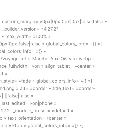
RAVEL GUIDE
DISCOVERY
FREE QUOTE
 » custom_margin= »0px|0px|0px|0px|false|false »
_builder_version= »4.27.2″
% » max_width= »100% »
|0px|false|false » global_colors_info= »{} »]
al_colors_info= »{} »
/11/Voyage-a-Le-Marche-Aux-Oiseaux.webp »
ce_fullwidth= »on » align_tablet= »center »
lt »
style= »fade » global_colors_info= »{} »]
.png » alt= »border » title_text= »border-
|||false|false »
_last_edited= »on|phone »
4.27.2″ _module_preset= »default »
 » text_orientation= »center »
|desktop » global_colors_info= »{} »]