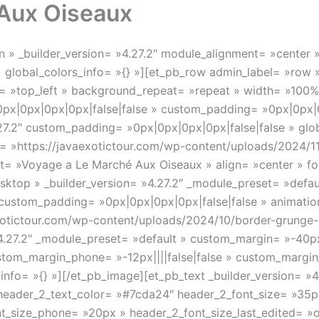
Aux Oiseaux
OUT US
DESTINATIONS
TOUR PACKAGES
T
ion » _builder_version= »4.27.2″ module_alignment= »center
global_colors_info= »{} »][et_pb_row admin_label= »row » 
n= »top_left » background_repeat= »repeat » width= »100
x|0px|0px|0px|false|false » custom_padding= »0px|0px|0px
27.2″ custom_padding= »0px|0px|0px|0px|false|false » glob
c= »https://javaexotictour.com/wp-content/uploads/2024
t= »Voyage a Le Marché Aux Oiseaux » align= »center » for
sktop » _builder_version= »4.27.2″ _module_preset= »defau
ustom_padding= »0px|0px|0px|0px|false|false » animation_
otictour.com/wp-content/uploads/2024/10/border-grunge-hd
4.27.2″ _module_preset= »default » custom_margin= »-40px|
ustom_margin_phone= »-12px||||false|false » custom_margin
_info= »{} »][/et_pb_image][et_pb_text _builder_version= »
 header_2_text_color= »#7cda24″ header_2_font_size= »35px
t_size_phone= »20px » header_2_font_size_last_edited= »on