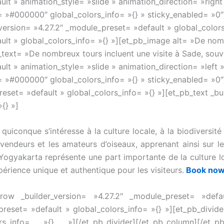
ult » animation_style= »slide » animation_direction= »righ
»#000000″ global_colors_info= »{} » sticky_enabled= »0″
version= »4.27.2″ _module_preset= »default » global_color
ult » global_colors_info= »{} »][et_pb_image alt= »De nomb
e_text= »De nombreux tours incluent une visite à Sade, souv
ult » animation_style= »slide » animation_direction= »left
 »#000000″ global_colors_info= »{} » sticky_enabled= »0
eset= »default » global_colors_info= »{} »][et_pb_text _bu
{} »]
quiconque s’intéresse à la culture locale, à la biodiversit
 vendeurs et les amateurs d’oiseaux, apprenant ainsi sur l
ogyakarta représente une part importante de la culture lo
périence unique et authentique pour les visiteurs.
Book no
b_row _builder_version= »4.27.2″ _module_preset= »def
reset= »default » global_colors_info= »{} »][et_pb_divide
info= »{} »][/et_pb_divider][/et_pb_column][/et_pb