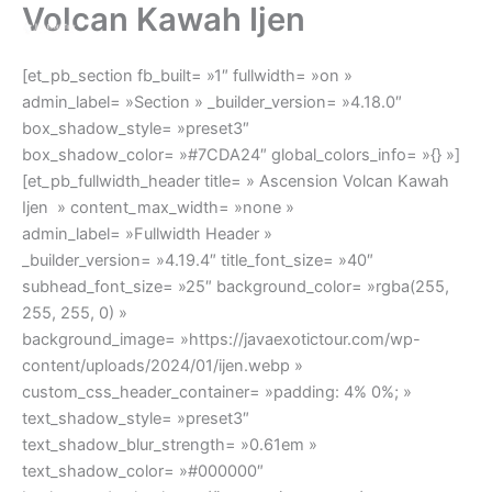
Volcan Kawah Ijen
Aller
au
contenu
[et_pb_section fb_built= »1″ fullwidth= »on »
admin_label= »Section » _builder_version= »4.18.0″
box_shadow_style= »preset3″
box_shadow_color= »#7CDA24″ global_colors_info= »{} »]
[et_pb_fullwidth_header title= » Ascension Volcan Kawah
Ijen » content_max_width= »none »
admin_label= »Fullwidth Header »
_builder_version= »4.19.4″ title_font_size= »40″
subhead_font_size= »25″ background_color= »rgba(255,
255, 255, 0) »
background_image= »https://javaexotictour.com/wp-
content/uploads/2024/01/ijen.webp »
custom_css_header_container= »padding: 4% 0%; »
text_shadow_style= »preset3″
text_shadow_blur_strength= »0.61em »
text_shadow_color= »#000000″