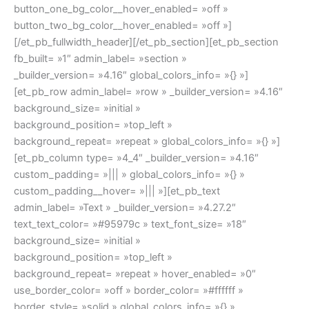
button_one_bg_color__hover_enabled= »off »
button_two_bg_color__hover_enabled= »off »]
[/et_pb_fullwidth_header][/et_pb_section][et_pb_section
fb_built= »1″ admin_label= »section »
_builder_version= »4.16″ global_colors_info= »{} »]
[et_pb_row admin_label= »row » _builder_version= »4.16″
background_size= »initial »
background_position= »top_left »
background_repeat= »repeat » global_colors_info= »{} »]
[et_pb_column type= »4_4″ _builder_version= »4.16″
custom_padding= »||| » global_colors_info= »{} »
custom_padding__hover= »||| »][et_pb_text
admin_label= »Text » _builder_version= »4.27.2″
text_text_color= »#95979c » text_font_size= »18″
background_size= »initial »
background_position= »top_left »
background_repeat= »repeat » hover_enabled= »0″
use_border_color= »off » border_color= »#ffffff »
border_style= »solid » global_colors_info= »{} »