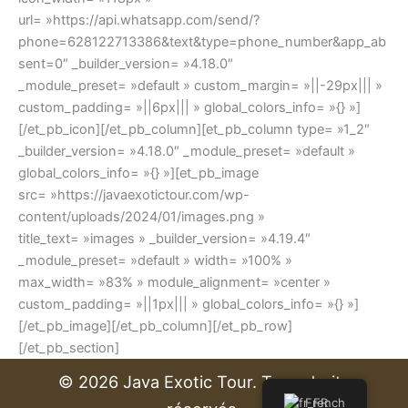
url= »https://api.whatsapp.com/send/?
phone=628122713386&text&type=phone_number&app_ab
sent=0″ _builder_version= »4.18.0″
_module_preset= »default » custom_margin= »||-29px||| »
custom_padding= »||6px||| » global_colors_info= »{} »]
[/et_pb_icon][/et_pb_column][et_pb_column type= »1_2″
_builder_version= »4.18.0″ _module_preset= »default »
global_colors_info= »{} »][et_pb_image
src= »https://javaexotictour.com/wp-
content/uploads/2024/01/images.png »
title_text= »images » _builder_version= »4.19.4″
_module_preset= »default » width= »100% »
max_width= »83% » module_alignment= »center »
custom_padding= »||1px||| » global_colors_info= »{} »]
[/et_pb_image][/et_pb_column][/et_pb_row]
[/et_pb_section]
© 2026 Java Exotic Tour. Tous droits
French