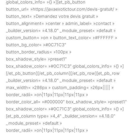
global_colors_info= »{} »][et_pb_button
button_url= »https://javaexotictour.com/devis-gratuit/ »
button_text= »Demandez votre devis gratuit »
button_alignment= »center » admin_label= »contact »
_builder_version= »4.18.0″ _module_preset= »default »
custom_button= »on » button_text_color= »#FFFFFF »
button_bg_color= »#0C71C3″
button_border_radius= »100px »
box_shadow_style= »preset1″
box_shadow_color= »#0C71C3″ global_colors_info= »{} »]
[/et_pb_button][/et_pb_column][/et_pb_row][et_pb_row
_builder_version= »4.18.0″ _module_preset= »default »
max_width= »286px » custom_padding= »26px||||| »
border_radii= »on|11px|11px|11px|11px »
border_color_all= »#000000″ box_shadow_style= »preset1″
box_shadow_color= »#0C71C3″ global_colors_info= »{} »]
[et_pb_column type= »4_4″ _builder_version= »4.18.0″
_module_preset= »default »
border_radii= »on|11px|11px|11px|11px »