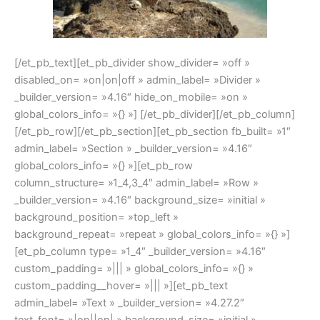
[/et_pb_text][et_pb_divider show_divider= »off »
disabled_on= »on|on|off » admin_label= »Divider »
_builder_version= »4.16″ hide_on_mobile= »on »
global_colors_info= »{} »] [/et_pb_divider][/et_pb_column]
[/et_pb_row][/et_pb_section][et_pb_section fb_built= »1″
admin_label= »Section » _builder_version= »4.16″
global_colors_info= »{} »][et_pb_row
column_structure= »1_4,3_4″ admin_label= »Row »
_builder_version= »4.16″ background_size= »initial »
background_position= »top_left »
background_repeat= »repeat » global_colors_info= »{} »]
[et_pb_column type= »1_4″ _builder_version= »4.16″
custom_padding= »||| » global_colors_info= »{} »
custom_padding__hover= »||| »][et_pb_text
admin_label= »Text » _builder_version= »4.27.2″