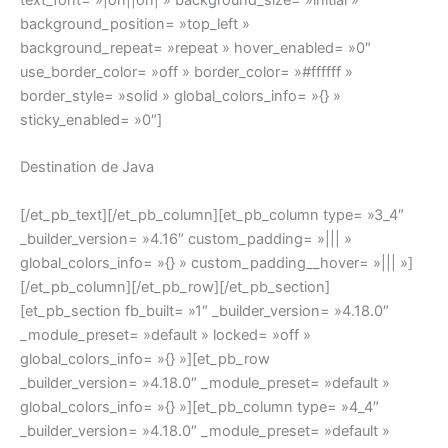
text_font= »|on||on| » background_size= »initial »
background_position= »top_left »
background_repeat= »repeat » hover_enabled= »0″
use_border_color= »off » border_color= »#ffffff »
border_style= »solid » global_colors_info= »{} »
sticky_enabled= »0″]
Destination de Java
[/et_pb_text][/et_pb_column][et_pb_column type= »3_4″
_builder_version= »4.16″ custom_padding= »||| »
global_colors_info= »{} » custom_padding__hover= »||| »]
[/et_pb_column][/et_pb_row][/et_pb_section]
[et_pb_section fb_built= »1″ _builder_version= »4.18.0″
_module_preset= »default » locked= »off »
global_colors_info= »{} »][et_pb_row
_builder_version= »4.18.0″ _module_preset= »default »
global_colors_info= »{} »][et_pb_column type= »4_4″
_builder_version= »4.18.0″ _module_preset= »default »