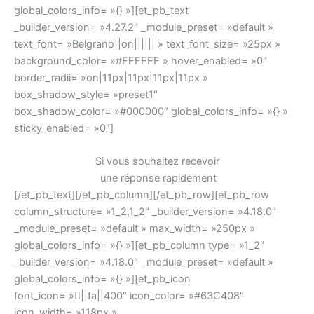
global_colors_info= »{} »][et_pb_text
_builder_version= »4.27.2″ _module_preset= »default »
text_font= »Belgrano||on|||||| » text_font_size= »25px »
background_color= »#FFFFFF » hover_enabled= »0″
border_radii= »on|11px|11px|11px|11px »
box_shadow_style= »preset1″
box_shadow_color= »#000000″ global_colors_info= »{} »
sticky_enabled= »0″]
Si vous souhaitez recevoir
une réponse rapidement
[/et_pb_text][/et_pb_column][/et_pb_row][et_pb_row
column_structure= »1_2,1_2″ _builder_version= »4.18.0″
_module_preset= »default » max_width= »250px »
global_colors_info= »{} »][et_pb_column type= »1_2″
_builder_version= »4.18.0″ _module_preset= »default »
global_colors_info= »{} »][et_pb_icon
font_icon= »||fa||400″ icon_color= »#63C408″
icon_width= »118px »