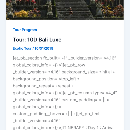
Tour Program
Tour: 10D Bali Luxe
Exotic Tour
/
10/01/2018
[et_pb_section fb_built= »1″ _builder_version= »4.16″
global_colors_info= »{} »][et_pb_row
_builder_version= »4.16″ background_size= »initial »
background_position= »top_left »
background_repeat= »repeat »
global_colors_info= »{} »][et_pb_column type= »4_4″
_builder_version= »4.16″ custom_padding= »||| »
global_colors_info= »{} »
custom_padding__hover= »||| »][et_pb_text
_builder_version= »4.16″
global_colors_info= »{} »]ITINERARY : Day 1 : Arrival