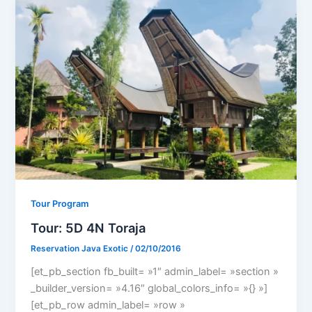
Tour Program
Tour: 5D 4N Toraja
Reservation Java Exotic
/
02/10/2016
[et_pb_section fb_built= »1″ admin_label= »section »
_builder_version= »4.16″ global_colors_info= »{} »]
[et_pb_row admin_label= »row »