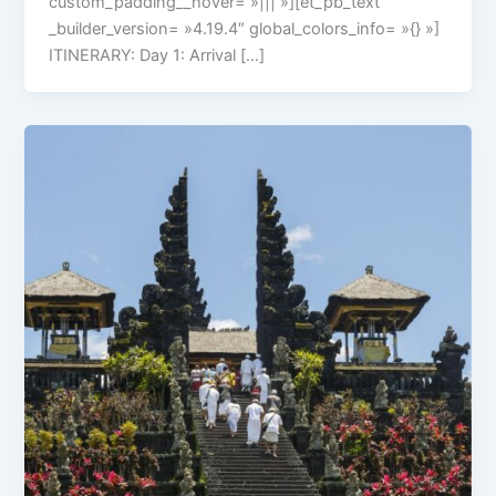
custom_padding__hover= »||| »][et_pb_text
_builder_version= »4.19.4″ global_colors_info= »{} »]
ITINERARY: Day 1: Arrival […]