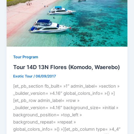
Tour Program
Tour 14D 13N Flores (Komodo, Waerebo)
Exotic Tour
/
06/09/2017
[et_pb_section fb_built= »1″ admin_label= »section »
_builder_version= »4.16″ global_colors_info= »{} »]
[et_pb_row admin_label= »row »
_builder_version= »4.16″ background_size= »initial »
background_position= »top_left »
background_repeat= »repeat »
global_colors_info= »{} »][et_pb_column type= »4_4″